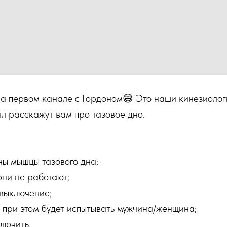
на первом канале с Гордоном😅 Это наши кинезиоло
л расскажут вам про тазовое дно.
ны мышцы тазового дна;
они не работают;
 выключение;
 при этом будет испытывать мужчина/женщина;
лючить.