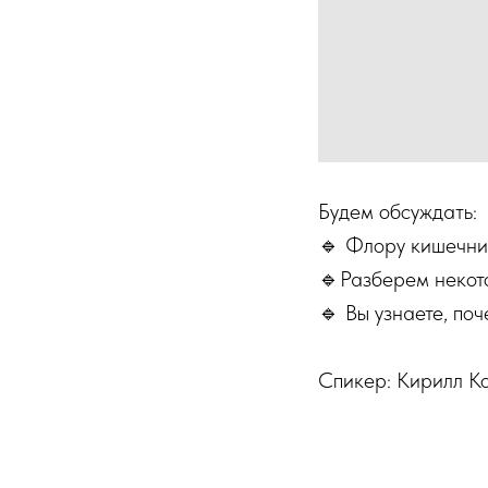
Будем обсуждать:
🔹 Флору кишечни
🔹Разберем некото
🔹 Вы узнаете, по
Спикер: Кирилл К