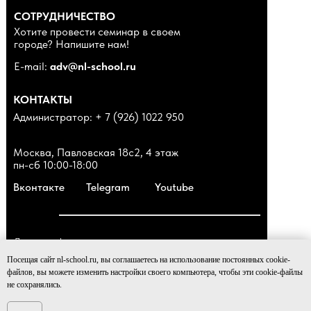
СОТРУДНИЧЕСТВО
Хотите провести семинар в своем
городе? Напишите нам!
E-mail:
adv@nl-school.ru
КОНТАКТЫ
Администратор: + 7 (926) 1022 950
Москва, Павловская 18с2, 4 этаж
пн-сб 10:00-18:00
Вконтакте
Telegram
Youtube
Договор оферты
Политика обработки персональных данных
Посещая сайт nl-school.ru, вы соглашаетесь на использование постоянных cookie-
файлов, вы можете изменить настройки своего компьютера, чтобы эти cookie-файлы
© 2016-2026 Nl-school. Школа доктора Крутова
не сохранялись.