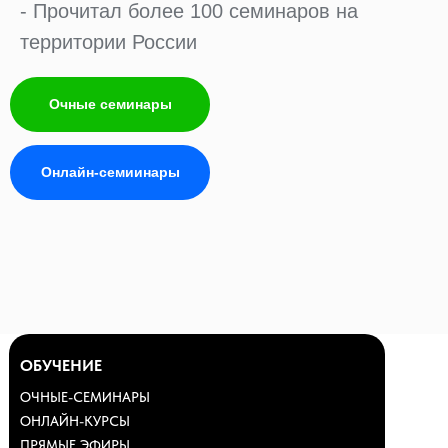
- Прочитал более 100 семинаров на
территории России
Очные семинары
О НАС
Онлайн-семиинары
ПРЕПОДА
НАШИ УЧ
ОТЗЫВЫ
МИССИЯ
ОБУЧЕНИЕ
ОЧНЫЕ-СЕМИНАРЫ
ОНЛАЙН-КУРСЫ
ПРЯМЫЕ ЭФИРЫ