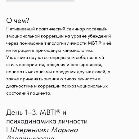
О чем?
Пятидневный практический семинар посвящён
эмоциональной коррекции на уровне убеждений
через понимание типологии личности MBTI® и её
интеграции в прикладную кинезиологию.
Участники научатся определять собственный
стиль восприятия, общения и реагирования,
понимать механизмы поведения других людей, а
также применять знания о типах личности в
диагностике и коррекции психоэмоциональных
состояний пациента.
Тренинг будет интересен всем, кто хочет пол
День 1–3. MBTI® и
В каких ситуациях стоит опираться на сво
психодинамика личности
Чего стоит от себя требовать, а насчет ч
l
Штеренлихт Марина
Какую работу лучше делегировать, а какую
Владимировна
Что стоит за нашим раздражением на други