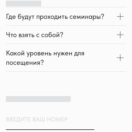
2016 — Академия EY совместно с ОРР,
сертифицированный практик MBTI
2003–2015 — Различные курсы и обучающие
Где будут проходить семинары?
программы в области управления
персоналом
1986–1991 — Московский университет путей
Что взять с собой?
сообщения, математик
Какой уровень нужен для
посещения?