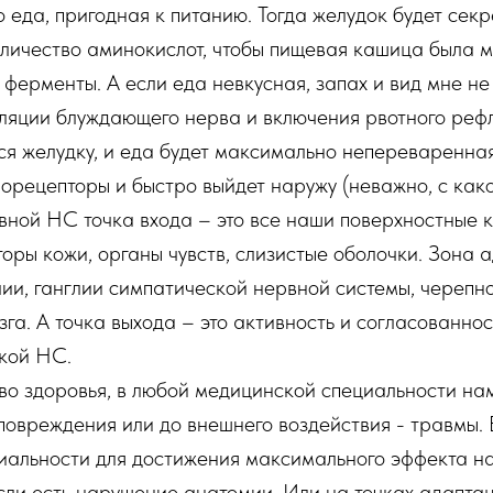
то еда, пригодная к питанию. Тогда желудок будет сек
оличество аминокислот, чтобы пищевая кашица была 
ферменты. А если еда невкусная, запах и вид мне не 
яции блуждающего нерва и включения рвотного рефле
ся желудку, и еда будет максимально непереваренна
рецепторы и быстро выйдет наружу (неважно, с како
ивной НС точка входа – это все наши поверхностные 
торы кожи, органы чувств, слизистые оболочки. Зона 
лии, ганглии симпатической нервной системы, черепн
зга. А точка выхода – это активность и согласованно
кой НС.
О 
о здоровья, в любой медицинской специальности на
ТЕР
НАП
повреждения или до внешнего воздействия - травмы.
ДЛЯ
иальности для достижения максимального эффекта н
если есть нарушение анатомии. Или на точках адапта