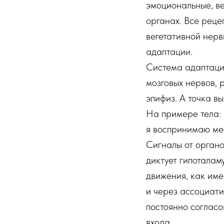
эмоциональные, ве
органах. Все реце
вегетативной нерв
адаптации.
Система адаптации
мозговых нервов, 
эпифиз. А точка в
На примере тела: я
я воспринимаю мес
Сигналы от органо
диктует гипоталам
движения, как име
и через ассоциати
постоянно согласо
входа.