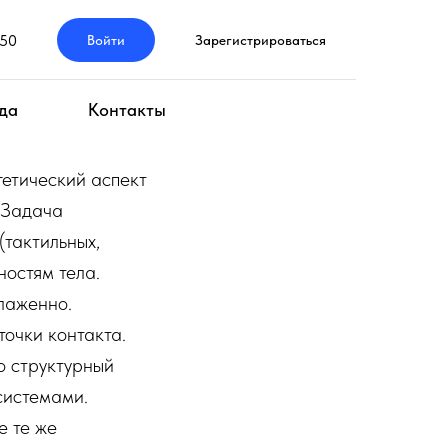
950
Войти
Зарегистрироваться
да
Контакты
гетический аспект
 Задача
(тактильных,
ностям тела.
слаженно.
точки контакта.
то структурный
системами.
е те же