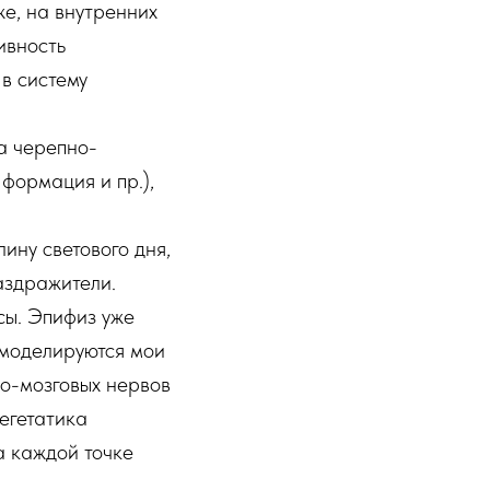
же, на внутренних
ивность
 в систему
а черепно-
формация и пр.),
лину светового дня,
аздражители.
сы. Эпифиз уже
а моделируются мои
но-мозговых нервов
егетатика
а каждой точке