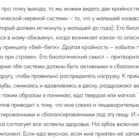
 про точку выхода, то мы можем видеть две крайност
тической нервной системы – то, что у малышей назыв
торый должен исчезнуть у малышей до года). Его биол
ься в маму-обезьяну», когда возникает какая-то опас
у принципу «бей–беги». Другая крайность – избыток
 при страхе». Его биологический смысл – притворит
норме обе системы должны быть активными и сбаланс
другу, чтобы правильно распределять нагрузку. К прим
 зубы, сжимаясь и вдавливаясь в десну, раздражают в
и таким образом я понимаю, еда твердая или мягкая.
улов приводит к тому, что моя слюна и пищеварительн
ированными и сбалансированными под эту пищу. И не
ка согласует все аспекты здоровья. На зубах включае
понент. Если еда вкусная, если мне приятен её запах,