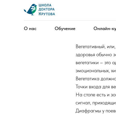
Вегетати
О нас
Обучение
Онлайн-к
Вегетативный, или
здоровья обычно з
вегетатики – это 
эмоциональных, хи
Вегетатика должна
Точки входа для в
На стопе есть и зо
сигнал, приходящи
Диафрагмы у поевш