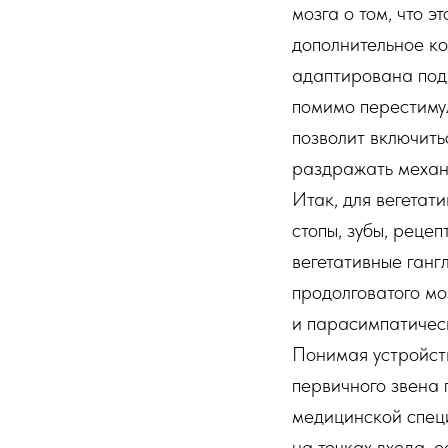
мозга о том, что э
дополнительное к
адаптирована под 
помимо перестимул
позволит включить
раздражать механо
Итак, для вегетат
стопы, зубы, рецеп
вегетативные ганг
продолговатого мо
и парасимпатичес
Понимая устройств
первичного звена 
медицинской спец
на точках входа, 