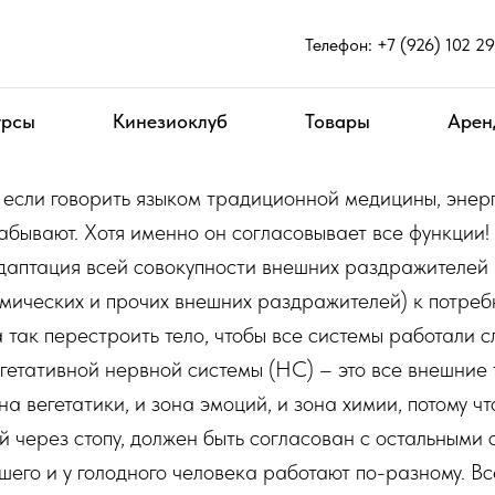
Телефон:
+7 (926) 102 2
вный компонент
урсы
Кинезиоклуб
Товары
Арен
, если говорить языком традиционной медицины, энер
абывают. Хотя именно он согласовывает все функции!
адаптация всей совокупности внешних раздражителей 
мических и прочих внешних раздражителей) к потреб
 так перестроить тело, чтобы все системы работали 
егетативной нервной системы (НС) – это все внешние 
на вегетатики, и зона эмоций, и зона химии, потому ч
й через стопу, должен быть согласован с остальными 
его и у голодного человека работают по-разному. Вс