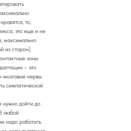
ретировать
максимально
нравятся, то,
кса, это еще и не
я, максимально
й из сторон).
контактные зоны:
адаптации – это
о-мозговые нервы
сть симпатической
КИНЕЗИОЛОГИИ
м нужно дойти до
МИНОЛОГИЯ
РАВЛЕНИЯ
 В любой
 КОГО?
ам надо работать
ции, если анатомия