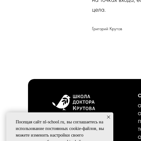
цела.
Григорий Крутов
Youtube
Вконтакте
Telegram
О
О
П
Посещая сайт nl-school.ru, вы соглашаетесь на
использование постоянных cookie-файлов, вы
Т
можете изменить настройки своего
О