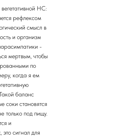
и вегетативной НС:
ается рефлексом
огический смысл в
ность и организм
 парасимпатики -
ься мертвым, чтобы
ированными по
еру, когда я ем
егетативную
 Такой баланс
ые соки становятся
 только под пищу.
тся и
 это сигнал для