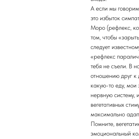
А если мы говорим
это избыток симпа
Моро (рефлекс, ко
том, чтобы «зарыт
следует известном
«рефлекс паралича
тебя не съели. В 
отношению друг к 
какую-то еду, мои
нервную систему, 
вегетативных стим
максимально адапт
Помните, вегетати
эмоциональный ком