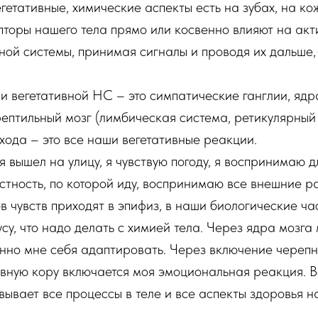
гетативные, химические аспекты есть на зубах, на ко
пторы нашего тела прямо или косвенно влияют на акт
ной системы, принимая сигналы и проводя их дальше,
 вегетативной НС – это симпатические ганглии, ядр
рептильный мозг (лимбическая система, ретикулярный 
ыхода – это все наши вегетативные реакции.
 вышел на улицу, я чувствую погоду, я воспринимаю д
тность, по которой иду, воспринимаю все внешние р
в чувств приходят в эпифиз, в наши биологические ча
усу, что надо делать с химией тела. Через ядра мозг
нно мне себя адаптировать. Через включение череп
вную кору включается моя эмоциональная реакция. В
вывает все процессы в теле и все аспекты здоровья н